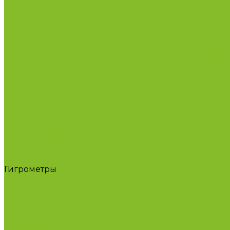
Лабораторная посуда из стекла
Лабораторная посуда из фарфора
Приборы и оборудование
Микроскопы
Общелабораторное оборудование
Приборы для дорожно-строительных лабораторий
Весы лабораторные
Пищевые добавки
Мебель лабораторная
Вытяжные шкафы
Мебель для кабинетов химии/физики
Мойки лабораторные
Дезинфицирующие средства
Дезинфекционные коврики
Дезинфицирующие средства с альдегидами
Кожные антисептики, готовые растворы (спреи)
Термометры
Гигрометры
Измерители влажности и температуры
Пирометры (термометры инфракрасные)
Вспомогательные материалы
Химия для бассейнов
Компания
Реквизиты