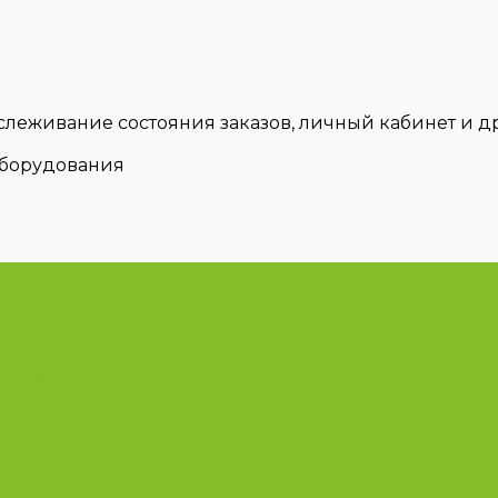
тслеживание состояния заказов, личный кабинет и 
оборудования
циями
ые