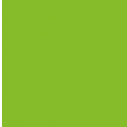
Лабораторная посуда из стекла
Ареометры
Лабораторная посуда из фарфора
Приборы и оборудование
Микроскопы
Общелабораторное оборудование
Аквадистилляторы
Анализаторы
Бани лабораторные, колбонагреватели
Вискозиметры
Мешалки магнитные, перемешивающие устройств
Нитратометры
Печи муфельные
Плиты нагревательные
Прочее лабораторное оборудование
рН-метры, иономеры, кондуктометры
Спектрофотометры и рефрактометры
Стерилизаторы
Сушильные шкафы (лабораторные)
Термостаты
Центрифуги
Приборы для дорожно-строительных лабораторий
Приборы для молочной промышленности
Анализаторы влажности