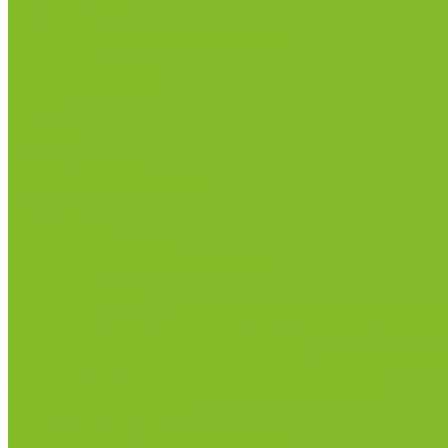
Сертификаты
Политика конфиденциальности
Прайс-лист
Спецпредложения
Доставка и оплата
Статьи
Контакты
...
Каталог товаров
Химические реактивы
ГСО
Индикаторы
Питательные среды
Реагенты для водоподготовки
Реактивы
Стандарт-титры
Продукция для профилактики и борьбы с инфек
Оборудование для дезинфекции
Дозаторы (диспенсеры) контактные и бесконтактн
Маски и средства индивидуальной защиты
Термометры бесконтактные инфракрасные
Посуда лабораторная
Лабораторная посуда из пластика