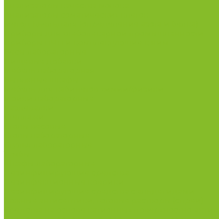
Анализаторы качества молока
Анализаторы соматических клеток
Метод Кьельдаля (определение азота и белка)
Приборы для хлебопекарной промышленности
Приборы ПЧП и комплектующие к ним
Весы лабораторные
Пищевые добавки
Мебель лабораторная
Вытяжные шкафы
Мебель для кабинетов химии/физики
Мойки лабораторные
Раздевалки
Стеллажи
Столы весовые
Столы лабораторные
Стулья лабораторные
Тумбы
Шкафы лабораторные
Дезинфицирующие средства
Дезинфекционные коврики
Дезинфицирующие средства с альдегидами
Кожные антисептики, готовые растворы (спреи)
Средства на основе катионных поверхностно-актив