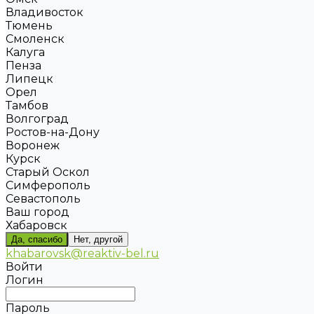
Владивосток
Тюмень
Смоленск
Калуга
Пенза
Липецк
Орел
Тамбов
Волгоград
Ростов-на-Дону
Воронеж
Курск
Старый Оскол
Симферополь
Севастополь
Ваш город
Хабаровск
Да, спасибо
Нет, другой
khabarovsk@reaktiv-bel.ru
Войти
Логин
Пароль