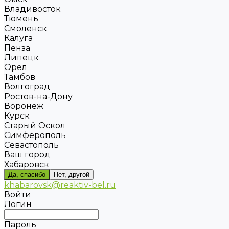
Владивосток
Тюмень
Смоленск
Калуга
Пенза
Липецк
Орел
Тамбов
Волгоград
Ростов-на-Дону
Воронеж
Курск
Старый Оскол
Симферополь
Севастополь
Ваш город
Хабаровск
Да, спасибо
Нет, другой
khabarovsk@reaktiv-bel.ru
Войти
Логин
Пароль