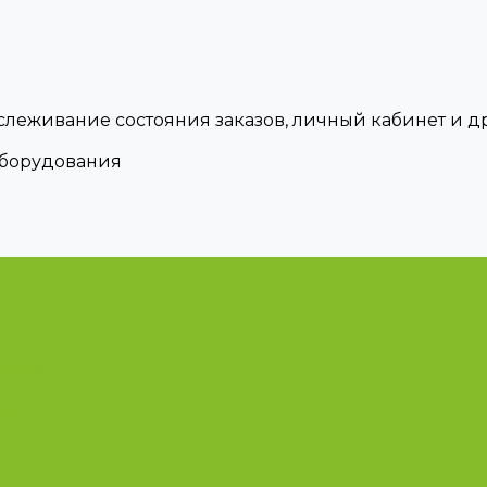
тслеживание состояния заказов, личный кабинет и 
оборудования
циями
ые