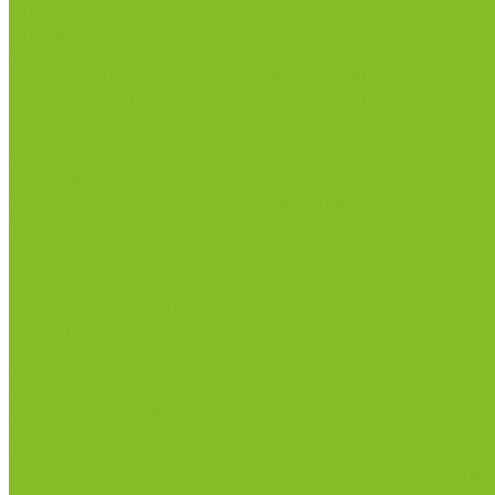
Анализаторы качества молока
Анализаторы соматических клеток
Метод Кьельдаля (определение азота и белка)
Приборы для хлебопекарной промышленности
Приборы ПЧП и комплектующие к ним
Весы лабораторные
Пищевые добавки
Мебель лабораторная
Вытяжные шкафы
Мебель для кабинетов химии/физики
Мойки лабораторные
Раздевалки
Стеллажи
Столы весовые
Столы лабораторные
Стулья лабораторные
Тумбы
Шкафы лабораторные
Дезинфицирующие средства
Дезинфекционные коврики
Дезинфицирующие средства с альдегидами
Кожные антисептики, готовые растворы (спреи)
Средства на основе катионных поверхностно-актив