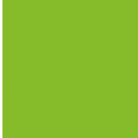
Лабораторная посуда из стекла
Ареометры
Лабораторная посуда из фарфора
Приборы и оборудование
Микроскопы
Общелабораторное оборудование
Аквадистилляторы
Анализаторы
Бани лабораторные, колбонагреватели
Вискозиметры
Мешалки магнитные, перемешивающие устройств
Нитратометры
Печи муфельные
Плиты нагревательные
Прочее лабораторное оборудование
рН-метры, иономеры, кондуктометры
Спектрофотометры и рефрактометры
Стерилизаторы
Сушильные шкафы (лабораторные)
Термостаты
Центрифуги
Приборы для дорожно-строительных лабораторий
Приборы для молочной промышленности
Анализаторы влажности