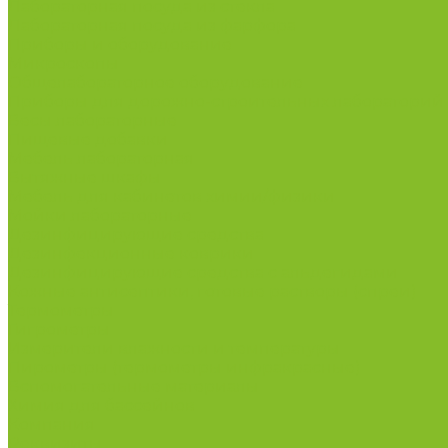
Лабораторная посуда из стекла
Лабораторная посуда из фарфора
Приборы и оборудование
Микроскопы
Общелабораторное оборудование
Приборы для дорожно-строительных лабораторий
Весы лабораторные
Пищевые добавки
Мебель лабораторная
Вытяжные шкафы
Мебель для кабинетов химии/физики
Мойки лабораторные
Дезинфицирующие средства
Дезинфекционные коврики
Дезинфицирующие средства с альдегидами
Кожные антисептики, готовые растворы (спреи)
Термометры
Гигрометры
Измерители влажности и температуры
Пирометры (термометры инфракрасные)
Вспомогательные материалы
Химия для бассейнов
Компания
Реквизиты