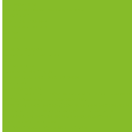
Сертификаты
Политика конфиденциальности
Прайс-лист
Спецпредложения
Доставка и оплата
Статьи
Контакты
...
Каталог товаров
Химические реактивы
ГСО
Индикаторы
Питательные среды
Реагенты для водоподготовки
Реактивы
Стандарт-титры
Продукция для профилактики и борьбы с инфек
Оборудование для дезинфекции
Дозаторы (диспенсеры) контактные и бесконтактн
Маски и средства индивидуальной защиты
Термометры бесконтактные инфракрасные
Посуда лабораторная
Лабораторная посуда из пластика