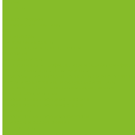
Статьи
Контакты
...
Каталог товаров
Химические реактивы
ГСО
Индикаторы
Питательные среды
Реагенты для водоподготовки
Реактивы
Стандарт-титры
Продукция для профилактики и борьбы с инфек
Оборудование для дезинфекции
Дозаторы (диспенсеры) контактные и бесконтактн
Маски и средства индивидуальной защиты
Термометры бесконтактные инфракрасные
Посуда лабораторная
Лабораторная посуда из пластика
Лабораторная посуда из стекла
Ареометры
Лабораторная посуда из фарфора
Приборы и оборудование
Микроскопы
Общелабораторное оборудование