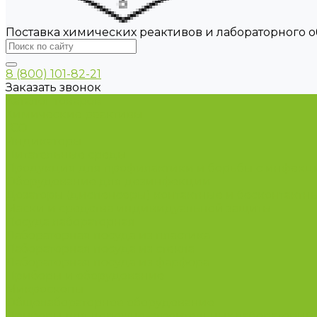
Поставка химических реактивов и лабораторного 
8 (800) 101-82-21
Заказать звонок
Каталог товаров
Химические реактивы
ГСО
Индикаторы
Питательные среды
Продукция для профилактики и борьбы с инфек
Оборудование для дезинфекции
Дозаторы (диспенсеры) контактные и бесконтактн
Маски и средства индивидуальной защиты
Посуда лабораторная
Лабораторная посуда из пластика
Лабораторная посуда из стекла
Лабораторная посуда из фарфора
Приборы и оборудование
Микроскопы
Общелабораторное оборудование
Приборы для дорожно-строительных лабораторий