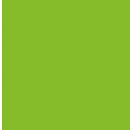
Аквадистилляторы
Анализаторы
Бани лабораторные, колбонагреватели
Вискозиметры
Мешалки магнитные, перемешивающие устройств
Нитратометры
Печи муфельные
Плиты нагревательные
Прочее лабораторное оборудование
рН-метры, иономеры, кондуктометры
Спектрофотометры и рефрактометры
Стерилизаторы
Сушильные шкафы (лабораторные)
Термостаты
Центрифуги
Приборы для дорожно-строительных лабораторий
Приборы для молочной промышленности
Анализаторы влажности
Анализаторы качества молока
Анализаторы соматических клеток
Метод Кьельдаля (определение азота и белка)
Приборы для хлебопекарной промышленности
Приборы ПЧП и комплектующие к ним