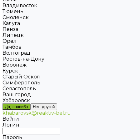
Владивосток
Тюмень
Смоленск
Калуга
Пенза
Липецк
Орел
Тамбов
Волгоград
Ростов-на-Дону
Воронеж
Курск
Старый Оскол
Симферополь
Севастополь
Ваш город
Хабаровск
Да, спасибо
Нет, другой
khabarovsk@reaktiv-bel.ru
Войти
Логин
Пароль