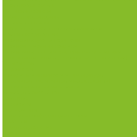
Весы лабораторные
Пищевые добавки
Мебель лабораторная
Вытяжные шкафы
Мебель для кабинетов химии/физики
Мойки лабораторные
Дезинфицирующие средства
Дезинфекционные коврики
Дезинфицирующие средства с альдегидами
Кожные антисептики, готовые растворы (спреи)
Термометры
Гигрометры
Измерители влажности и температуры
Пирометры (термометры инфракрасные)
Вспомогательные материалы
Химия для бассейнов
Компания
Реквизиты
Сертификаты
Политика конфиденциальности
Прайс-лист
Спецпредложения
Доставка и оплата